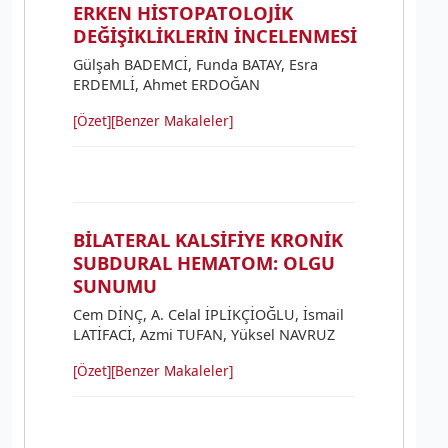
ERKEN HİSTOPATOLOJİK
DEĞİŞİKLİKLERİN İNCELENMESİ
Gülşah BADEMCİ, Funda BATAY, Esra
ERDEMLİ, Ahmet ERDOĞAN
[Özet]
[Benzer Makaleler]
BİLATERAL KALSİFİYE KRONİK
SUBDURAL HEMATOM: OLGU
SUNUMU
Cem DİNÇ, A. Celal İPLİKÇİOĞLU, İsmail
LATİFACİ, Azmi TUFAN, Yüksel NAVRUZ
[Özet]
[Benzer Makaleler]