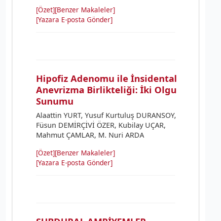
[Özet]
[Benzer Makaleler]
[Yazara E-posta Gönder]
Hipofiz Adenomu ile İnsidental
Anevrizma Birlikteliği: İki Olgu
Sunumu
Alaattin YURT, Yusuf Kurtuluş DURANSOY,
Füsun DEMİRÇİVİ ÖZER, Kubilay UÇAR,
Mahmut ÇAMLAR, M. Nuri ARDA
[Özet]
[Benzer Makaleler]
[Yazara E-posta Gönder]