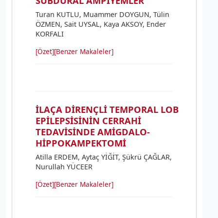
SUBDURAL AMPİYEMLER
Turan KUTLU, Muammer DOYGUN, Tülin
ÖZMEN, Sait UYSAL, Kaya AKSOY, Ender
KORFALI
[Özet]
[Benzer Makaleler]
İLAÇA DİRENÇLİ TEMPORAL LOB
EPİLEPSİSİNİN CERRAHİ
TEDAVİSİNDE AMİGDALO-
HİPPOKAMPEKTOMİ
Atilla ERDEM, Aytaç YİĞİT, Şükrü ÇAĞLAR,
Nurullah YÜCEER
[Özet]
[Benzer Makaleler]