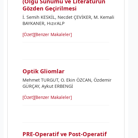
(Olgu Sunumu ve Literatürün
Gözden Geçirilmesi
İ. Semih KESKİL, Necdet ÇEVİKER, M. Kemali
BAYKANER, HızırALP
[Özet]
[Benzer Makaleler]
Optik Gliomlar
Mehmet TURGUT, O. Ekin ÖZCAN, Özdemir
GÜRÇAY, Aykut ERBENGİ
[Özet]
[Benzer Makaleler]
PRE-Operatif ve Post-Operatif