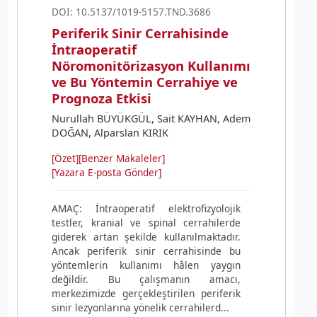
DOI: 10.5137/1019-5157.TND.3686
Periferik Sinir Cerrahisinde
İntraoperatif
Nöromonitörizasyon Kullanımı
ve Bu Yöntemin Cerrahiye ve
Prognoza Etkisi
Nurullah BÜYÜKGÜL, Sait KAYHAN, Adem
DOĞAN, Alparslan KIRIK
[Özet]
[Benzer Makaleler]
[Yazara E-posta Gönder]
AMAÇ: İntraoperatif elektrofizyolojik
testler, kranial ve spinal cerrahilerde
giderek artan şekilde kullanılmaktadır.
Ancak periferik sinir cerrahisinde bu
yöntemlerin kullanımı hâlen yaygın
değildir. Bu çalışmanın amacı,
merkezimizde gerçekleştirilen periferik
sinir lezyonlarına yönelik cerrahilerd...