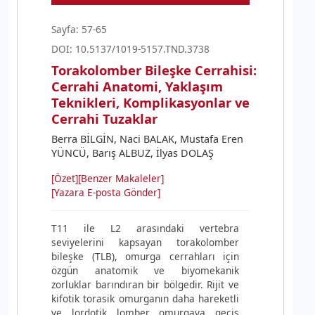
Sayfa: 57-65
DOI: 10.5137/1019-5157.TND.3738
Torakolomber Bileşke Cerrahisi:
Cerrahi Anatomi, Yaklaşım
Teknikleri, Komplikasyonlar ve
Cerrahi Tuzaklar
Berra BİLGİN, Naci BALAK, Mustafa Eren
YÜNCÜ, Barış ALBUZ, İlyas DOLAŞ
[Özet]
[Benzer Makaleler]
[Yazara E-posta Gönder]
T11 ile L2 arasındaki vertebra
seviyelerini kapsayan torakolomber
bileşke (TLB), omurga cerrahları için
özgün anatomik ve biyomekanik
zorluklar barındıran bir bölgedir. Rijit ve
kifotik torasik omurganın daha hareketli
ve lordotik lomber omurgaya geçiş