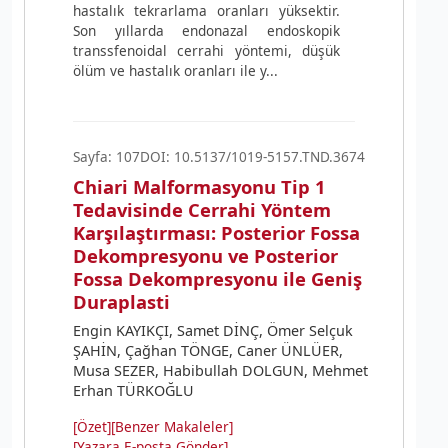
hastalık tekrarlama oranları yüksektir.
Son yıllarda endonazal endoskopik
transsfenoidal cerrahi yöntemi, düşük
ölüm ve hastalık oranları ile y...
Sayfa: 107
DOI: 10.5137/1019-5157.TND.3674
Chiari Malformasyonu Tip 1
Tedavisinde Cerrahi Yöntem
Karşılaştırması: Posterior Fossa
Dekompresyonu ve Posterior
Fossa Dekompresyonu ile Geniş
Duraplasti
Engin KAYIKÇI, Samet DİNÇ, Ömer Selçuk
ŞAHİN, Çağhan TÖNGE, Caner ÜNLÜER,
Musa SEZER, Habibullah DOLGUN, Mehmet
Erhan TÜRKOĞLU
[Özet]
[Benzer Makaleler]
[Yazara E-posta Gönder]